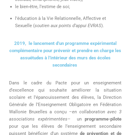
le bien-être,
l’estime de soi;
l’éducation
à la
V
ie
Relationnelle, A
ffective et
S
exuelle
(
soutien aux points d’appui EVRAS
)
.
2019, le lancement d’u
n programme expérimental
complémentaire pour prévenir et prendre en charge l
es
assuétudes
à l’intérieur
des murs
des écoles
secondaires
Dans le cadre du Pacte
pour un enseignement
d’excellence qui souhaite
améliorer la situation
scolaire et l’épanouissement
des élèves
,
la Direction
Générale de l’Enseignement Obligatoire en Fédération
Wallonie Bruxelles a conçu
–
e
n collaboration avec 3
associations expérimentées
–
un
programme-
pilote
pour
que
les élèves de l’enseignement secondaire
puissent
bénéficier
d’un système
de
prévention et de