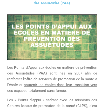
des
A
ssuétudes
(PAA)
L
es
P
oints d’
A
ppui aux écoles en matière de prévention
des
A
ssuétudes
(PAA)
sont nés en 2007
afin de
renforcer l’offre de services de
promotion de la santé à
l’école
et
soutenir les écoles dans leur transition vers
des espaces totalement sans fumée
.
Les « Points d’appui » cadrant avec les missions des
Centres locaux de promotion de la santé (CLPS), c’est