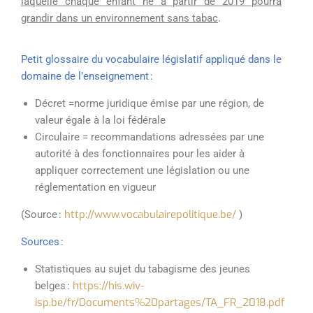
laquelle chaque enfant né à partir de 2019 pourra
grandir dans un environnement sans tabac
.
Petit glossaire du vocabulaire législatif appliqué dans le
domaine de l’enseignement :
Décret =
n
orme juridique émise par une région, de
valeur égale à la loi fédérale
Circulaire = recommandations adressées par une
autorité à des fonctionnaires pour les aider à
appliquer correctement une législation ou une
réglementation en vigueur
http://www.vocabulairepolitique.be/
(
Source
:
)
Sources :
Statistiques au sujet du tabagisme des jeunes
https://his.wiv-
belges :
isp.be/fr/Documents%20partages/TA_FR_2018.pdf