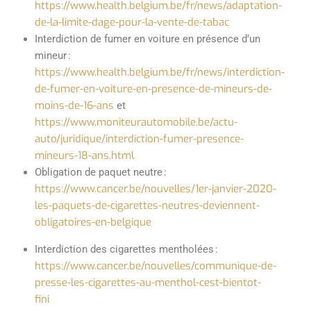
https://www.health.belgium.be/fr/news/adaptation-
de-la-limite-dage-pour-la-vente-de-tabac
Interdiction de fumer en voiture en présence d’un
mineur :
https://www.health.belgium.be/fr/news/interdiction-
de-fumer-en-voiture-en-presence-de-mineurs-de-
moins-de-16-ans
et
https://www.moniteurautomobile.be/actu-
auto/juridique/interdiction-fumer-presence-
mineurs-18-ans.html
Obligation de paquet neutre :
https://www.cancer.be/nouvelles/1er-janvier-2020-
les-paquets-de-cigarettes-neutres-deviennent-
obligatoires-en-belgique
Interdiction des cigarettes mentholées :
https://www.cancer.be/nouvelles/communique-de-
presse-les-cigarettes-au-menthol-cest-bientot-
fini