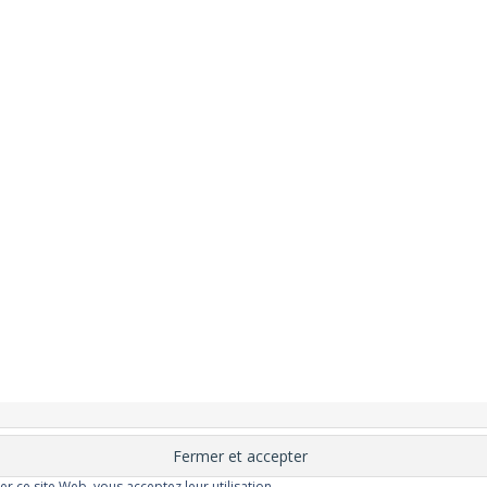
nement
Changer ?
Santé et Bien-être
FAQ
Santé mentale
Plus de libert
elle
Moins de dépression
Meilleur odorat
Meilleur goût
Moins de pollu
ser ce site Web, vous acceptez leur utilisation.