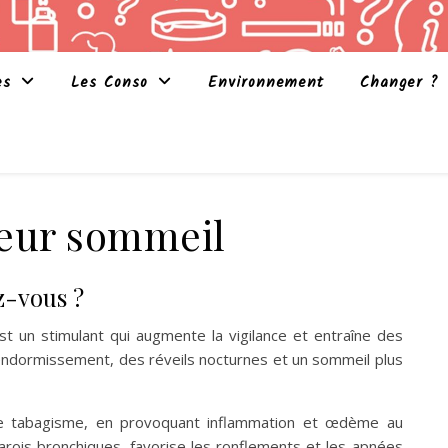
es
Les Conso
Environnement
Changer ?
leur sommeil
z-vous ?
est un stimulant qui augmente la vigilance et entraîne des
d’endormissement, des réveils nocturnes et un sommeil plus
 tabagisme, en provoquant inflammation et œdème au
arois bronchiques, favorise les ronflements et les apnées