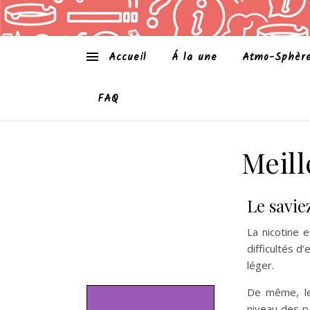
Accueil
Á la une
Atmo-Sphèr
FAQ
Meil
Le savie
La nicotine 
difficultés 
léger.
De même, le
niveau des p