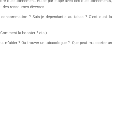
tre questionnement. Étape par étape avec des questionnements,
et des ressources diverses.
a consommation ? Suis-je
dépendant.e
au tabac ? C’est quoi la
 Comment la booster ? etc.)
eut m’aider ? Ou trouver un tabacologue ? Que peut m’apporter un