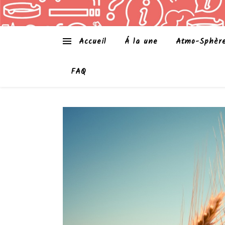
Accueil
Á la une
Atmo-Sphèr
FAQ