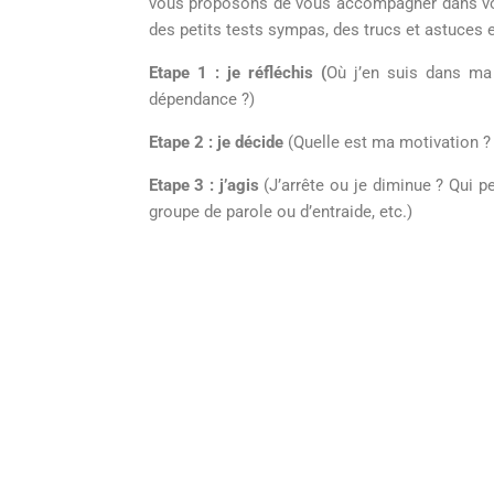
vous proposons de vous accompagner dans vo
des petits tests sympas, des trucs et astuces 
Etape 1 : je réfléchis (
O
ù j’en suis dans m
dépendance ?)
Etape 2 : je décide
(Quelle est ma motivation ?
Etape 3 : j’agis
(J’arrête
ou
je diminue ? Qui p
groupe de parole ou d’entraide, etc.)