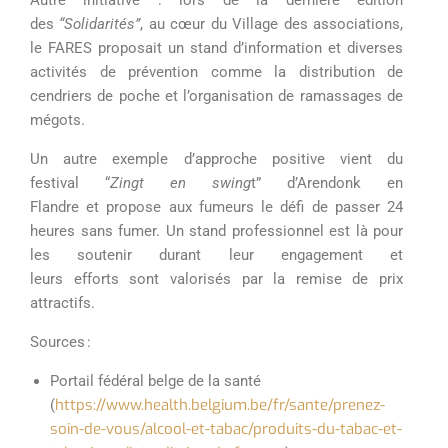
Autre initiative : lors de la dernière édition
des
“Solidarités”
, au cœur du Village des associations,
le FARES proposait un stand d’information et diverses
activités de prévention comme la distribution de
cendriers de poche et l’organisation de ramassages de
mégots.
Un autre exemple d’approche positive vient du
festival “
Zing
t
en
swing
t” d’Arendonk en
Flandre et propose aux fumeurs le défi de passer 24
heures sans fumer. Un stand professionnel est là pour
les soutenir durant leur engagement et
leurs efforts sont valorisés par la remise de prix
attractifs.
Sources :
Portail fédéral belge de la santé
https://www.health.belgium.be/fr/sante/prenez-
(
soin-de-vous/alcool-et-tabac/produits-du-tabac-et-