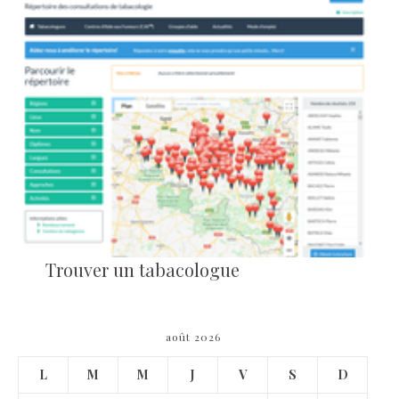
Trouver un tabacologue
août 2026
L
M
M
J
V
S
D