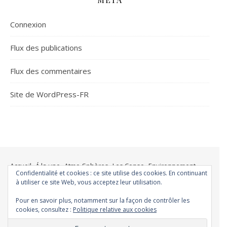
Connexion
Flux des publications
Flux des commentaires
Site de WordPress-FR
Accueil
Á la une
Atmo-Sphères
Les Conso
Environnement
Confidentialité et cookies : ce site utilise des cookies. En continuant
Changer ?
Santé et Bien-être
FAQ
Santé mentale
à utiliser ce site Web, vous acceptez leur utilisation.
Plus de liberté
Plus d’argent
Meilleur sommeil
Meilleur coeur
Pour en savoir plus, notamment sur la façon de contrôler les
Meilleur souffle
Meilleure fertilité
Meilleure vie sexuelle
cookies, consultez :
Politique relative aux cookies
Moins de dépression
Meilleur odorat
Meilleur goût
Moins de pollution