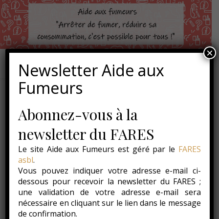
×
Newsletter Aide aux
Fumeurs
Santé et Bien-être
Abonnez-vous à la
newsletter du FARES
Bienvenue dans la rubrique Santé et Bien-être,
Le site Aide aux Fumeurs est géré par le
FARES
Au sein de celle-ci vous trouverez les risques liés aux
asbl
.
consommations, les bénéfices à l’arrêt et nos trucs et
Vous pouvez indiquer votre adresse e-mail ci-
astuces pour prendre soin de soi (activité physique,
dessous pour recevoir la newsletter du FARES ;
alimentation, gestion du stress, etc.)
une validation de votre adresse e-mail sera
nécessaire en cliquant sur le lien dans le message
L’Organisation Mondiale de la Santé définit la santé comme
de confirmation.