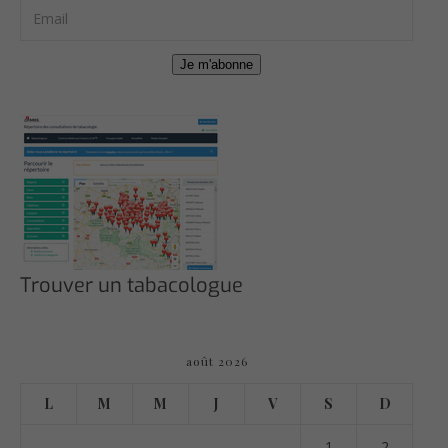
Je m'abonne
Trouver un tabacologue
août 2026
L
M
M
J
V
S
D
1
2