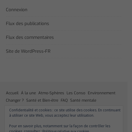
Connexion
Flux des publications
Flux des commentaires
Site de WordPress-FR
Accueil
Á la une
Atmo-Sphères
Les Conso
Environnement
Changer ?
Santé et Bien-être
FAQ
Santé mentale
Plus de liberté
Plus d’argent
Meilleur sommeil
Meilleur coeur
Confidentialité et cookies : ce site utilise des cookies. En continuant
Meilleur souffle
Meilleure fertilité
Meilleure vie sexuelle
à utiliser ce site Web, vous acceptez leur utilisation.
Moins de dépression
Meilleur odorat
Meilleur goût
Pour en savoir plus, notamment sur la façon de contrôler les
Moins de pollution
cookies, consultez :
Politique relative aux cookies