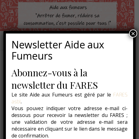
×
Newsletter Aide aux
Fumeurs
Je décide
Abonnez-vous à la
newsletter du FARES
Pour entamer un changement dans la vie, il faut avoir
Le site Aide aux Fumeurs est géré par le
FARES
une motivation
solide !
Savoir pourquoi
on effectue un
.
asbl
virage important et ce qu’on en attend.
C’est un des 3
Vous pouvez indiquer votre adresse e-mail ci-
piliers de la motivation. Ensuite, il faut pouvoir être
dessous pour recevoir la newsletter du FARES ;
dans un contexte favorable à ce changement pour qu
e
une validation de votre adresse e-mail sera
celui-ci devienne une
priorité
.
En effet, vous pouvez
nécessaire en cliquant sur le lien dans le message
avoir identifié des raisons d’arrêter de fumer sans pour
de confirmation.