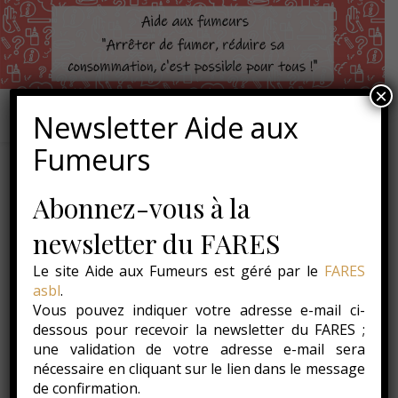
×
Newsletter Aide aux
Fumeurs
Environnement
Abonnez-vous à la
newsletter du FARES
Dans cette rubrique, vous trouverez des
informations sur l’impact de la production et de la
Le site Aide aux Fumeurs est géré par le
FARES
consommation du tabac sur l’environnement.
asbl
.
Vous pouvez indiquer votre adresse e-mail ci-
Au fur et à mesure, nous vous présenterons également
dessous pour recevoir la newsletter du FARES ;
des initiatives locales de citoyens et d’associations qui
une validation de votre adresse e-mail sera
agissent pour trouver des solutions et diminuer
nécessaire en cliquant sur le lien dans le message
l’impact environnemental du tabac (par exemple en
de confirmation.