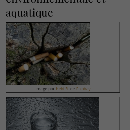
aquatique
Image par
Hebi B.
de
Pixabay