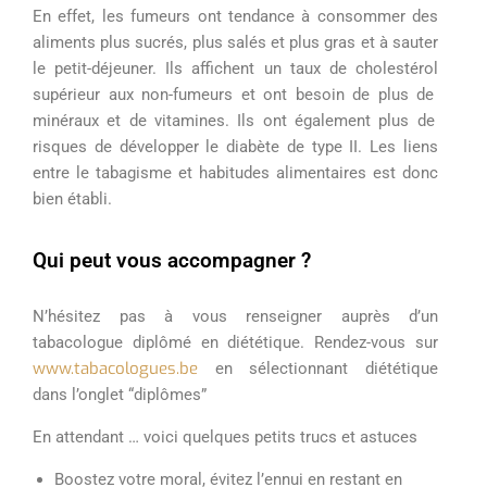
En effet,
les fumeurs ont tendance à consommer des
aliments plus
sucrés,
plus
salés et plus gras
et à sauter
le petit-déjeuner
. I
ls
affichent
un taux de
cholestérol
supérieur aux non-fumeurs
et ont besoin de plus de
minéraux et de
vitamines
.
Ils
ont également
plus de
risques de développer le diabète de type II
.
Les liens
entre le tabagisme et habitudes alimentaires est donc
bien établi.
Qui peut vous accompagner ?
N’hésitez pas à vous renseigner auprès d’un
tabacologue
diplômé
en diététique.
Rendez-vous sur
www.tabacologues.be
en
sél
e
ctionnant diététique
dans l’onglet “dip
lômes”
En attendant … voici q
uelques petits trucs et astuces
B
ooste
z
votre moral, évitez l’ennui en restant en