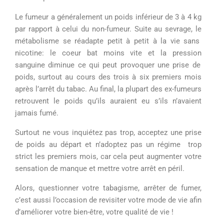
Le
fumeur
a
généralement
un
poids
inférieur de 3 à 4 kg
par rapport à
celui
du non-
fumeur
. Suite au
sevrage
,
l
e
métabolisme se
réadapte
petit à petit à la
vie
sans
nicotine:
le
coeur bat
moins
vite
et la
pression
sanguine
diminue
ce
qui
peut
provoquer
une
prise de
poids
,
surtout
au cours des
trois
à
six
premiers
mois
après
l’arrêt
du
tabac
. Au
final
, la
plupart
des ex-
fumeurs
retrouvent
le
poids
qu’ils
auraient
eu
s
’
ils
n’avaient
jamais
fumé
.
Surtout
ne
vous
inquiétez
pas
trop
,
acceptez
une
prise
de
poids
au
départ
et
n’adoptez
pas
un
régime
trop
strict
les premiers
mois
,
car
cela
peut
augmenter
votre
sensation
de
manque
et
mettre
votre
arrêt en
péril
.
Alors,
questionner votre tabagisme,
arrêter de fumer,
c’est aussi l’occasion
de r
evisiter votre
mode de vie afin
d’améliorer
votre
bien-être,
votre
qualité de vie !