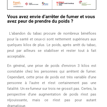
Vous avez envie d’arrêter de fumer et vous
avez peur de prendre du poids ?
L’abandon
du
tabac
procure
de
nombreux
bénéfices
pour la santé et
ceux
-ci
sont
nettement
supérieurs
aux
quelques
kilos
de plus. Le
poids
,
après
arrêt du
tabac
,
peut par
ailleurs
se
stabiliser
et
rester
tout
à fait
acceptable
.
En
général
,
une
prise de
poids
d’environ
3
kilos
est
constatée
chez
les
personnes
qui
arrêtent
de
fumer
.
Cependant
,
cette
prise de
poids
est
très
variable
d’une
personne
à
l
’
autre
et
n’est
certainement
pas
une
fatalité
.
Un
ex-
fumeur
sur
trois
ne
grossit
pas
.
Certes
, la
perspective
d’une
augmentation
de
poids
n
’
est
pas
réjouissante
, mais
ce
n’est
pas pour
autant
dramatique
.