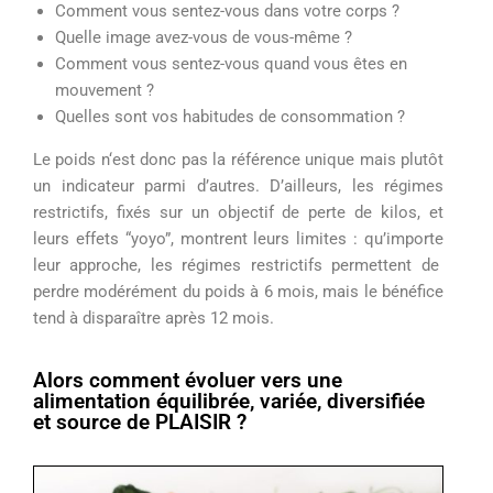
Comment
vous sentez-vous dans votre
corps ?
Quelle image
avez-vous de
vous-même
?
Comment
vous sentez-vous quand vous êtes
en
mouvement ?
Quelles sont vos habitudes de
consommation ?
Le poids n
‘est
d
onc pas la référence unique mais
plutôt
un indicateur parmi d’autres.
D’
ailleurs, l
es régimes
restrictifs
,
fixés sur un objectif de perte de kilos
,
et
leur
s effets “yoyo”,
montr
en
t
leurs limites :
q
u’importe
leur
approche
, les régimes
restrictifs
permettent
de
perdre
modérément
du
poids
à 6
mois
, m
ais
le
bénéfice
tend
à
disparaître
après
12
mois
.
Alors comment évoluer vers une
alimentation équilibrée, variée, diversifiée
et source de PLAISIR ?