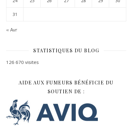
24
25
26
27
28
29
30
31
« Avr
STATISTIQUES DU BLOG
126 670 visites
AIDE AUX FUMEURS BÉNÉFICIE DU
SOUTIEN DE :