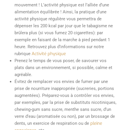
mouvement ! L’activité physique est l’alliée d’une
alimentation équilibrée !
Ainsi, l
a
pratique
d’une
activité
physique
régulière
vous
permettra
de
dépenser
les 200 kcal par jour que
le
tabagisme
ne
brûlera
plus (si
vous
fumez
20
cigarettes
): par
exemple
en
faisant
de la marche à
pied
pendant 1
heure
.
Retrouvez plus d’informations su
r notre
Activité physique
rubrique
Prenez le temps de vous poser, de savourer vos
plats dans un environnement
, si possible,
calme et
agréable
.
Évitez
de remplacer vos
envies
de
fumer
par
une
prise de
nourriture
inappropriée
(
sucreries
,
portions
augmentées
).
Préparez-vous
à
contrôler
vos
envies
,
par
exemples
,
par la prise de
substituts
nicotiniques
,
chewing
-gum sans
sucre
,
menthe
sans
sucre
,
d’un
verre
d’eau
(
aromatisée
ou
non)
,
par
un
brossage de
pleine
dents
,
un
exercice
de
respiration
ou
de