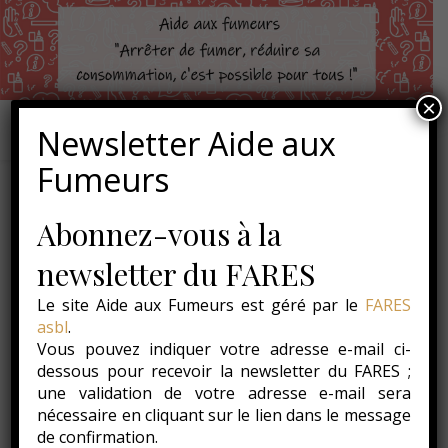
×
Newsletter Aide aux
Fumeurs
Chicha
Abonnez-vous à la
newsletter du FARES
Chicha, narghilé, hookah, pipe à eau, … les origines sont
mystérieuses : Indes, Afrique, Perse ? Le nom c
hicha
Le site Aide aux Fumeurs est géré par le
FARES
vient du persan et veut dire
verre
et
narguilé
vient de
asbl
.
l’indien pour désigner noix de coco. Il existait déjà en
Vous pouvez indiquer votre adresse e-mail ci-
1300, des méthodes différentes de consommation. La
dessous pour recevoir la newsletter du FARES ;
une validation de votre adresse e-mail sera
chicha est très présente dans différentes cultures et
nécessaire en cliquant sur le lien dans le message
représente la détente et la convivialité.
de confirmation.