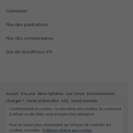
Connexion
Flux des publications
Flux des commentaires
Site de WordPress-FR
Accueil
Á la une
Atmo-Sphères
Les Conso
Environnement
Changer ?
Santé et Bien-être
FAQ
Santé mentale
Plus de liberté
Plus d’argent
Meilleur sommeil
Meilleur coeur
Confidentialité et cookies : ce site utilise des cookies. En continuant
à utiliser ce site Web, vous acceptez leur utilisation.
Meilleur souffle
Meilleure fertilité
Meilleure vie sexuelle
Moins de dépression
Meilleur odorat
Meilleur goût
Pour en savoir plus, notamment sur la façon de contrôler les
Moins de pollution
cookies, consultez :
Politique relative aux cookies