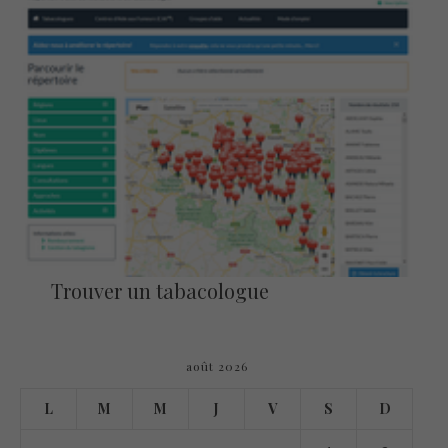
Trouver un tabacologue
août 2026
L
M
M
J
V
S
D