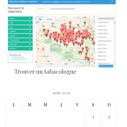
Trouver un tabacologue
août 2026
L
M
M
J
V
S
D
1
2