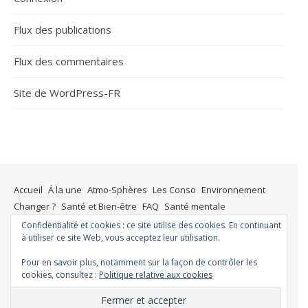
Flux des publications
Flux des commentaires
Site de WordPress-FR
Accueil
Á la une
Atmo-Sphères
Les Conso
Environnement
Changer ?
Santé et Bien-être
FAQ
Santé mentale
Plus de liberté
Plus d’argent
Meilleur sommeil
Meilleur coeur
Confidentialité et cookies : ce site utilise des cookies. En continuant
à utiliser ce site Web, vous acceptez leur utilisation.
Meilleur souffle
Meilleure fertilité
Meilleure vie sexuelle
Moins de dépression
Meilleur odorat
Meilleur goût
Pour en savoir plus, notamment sur la façon de contrôler les
Moins de pollution
cookies, consultez :
Politique relative aux cookies
Thème Ashe par
WP Royal
.