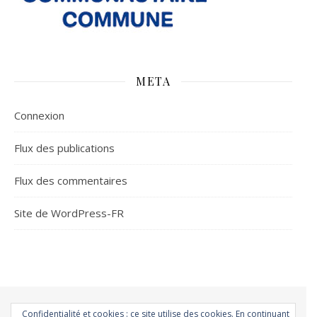
META
Connexion
Flux des publications
Flux des commentaires
Site de WordPress-FR
Accueil
Á la une
Atmo-Sphères
Les Conso
Environnement
Confidentialité et cookies : ce site utilise des cookies. En continuant