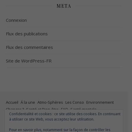
META
Connexion
Flux des publications
Flux des commentaires
Site de WordPress-FR
Accueil
Á la une
Atmo-Sphères
Les Conso
Environnement
Changer ?
Santé et Bien-être
FAQ
Santé mentale
Confidentialité et cookies : ce site utilise des cookies. En continuant
Plus de liberté
Plus d’argent
Meilleur sommeil
Meilleur coeur
à utiliser ce site Web, vous acceptez leur utilisation.
Meilleur souffle
Meilleure fertilité
Meilleure vie sexuelle
Pour en savoir plus, notamment sur la façon de contrôler les
Moins de dépression
Meilleur odorat
Meilleur goût