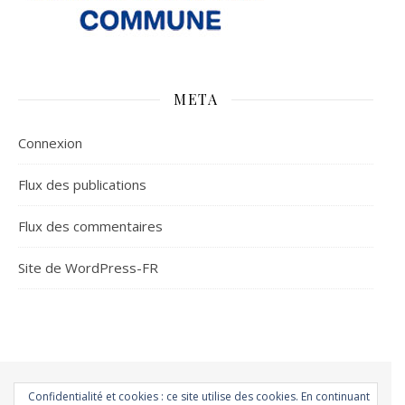
META
Connexion
Flux des publications
Flux des commentaires
Site de WordPress-FR
Accueil
Á la une
Atmo-Sphères
Les Conso
Environnement
Confidentialité et cookies : ce site utilise des cookies. En continuant