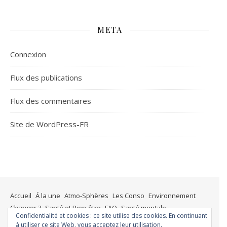
META
Connexion
Flux des publications
Flux des commentaires
Site de WordPress-FR
Accueil
Á la une
Atmo-Sphères
Les Conso
Environnement
Changer ?
Santé et Bien-être
FAQ
Santé mentale
Confidentialité et cookies : ce site utilise des cookies. En continuant
Plus de liberté
Plus d’argent
Meilleur sommeil
Meilleur coeur
à utiliser ce site Web, vous acceptez leur utilisation.