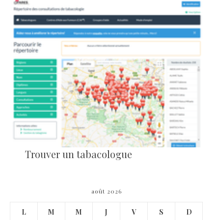
Trouver un tabacologue
août 2026
L
M
M
J
V
S
D