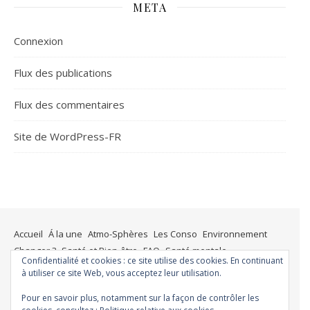
META
Connexion
Flux des publications
Flux des commentaires
Site de WordPress-FR
Accueil
Á la une
Atmo-Sphères
Les Conso
Environnement
Changer ?
Santé et Bien-être
FAQ
Santé mentale
Confidentialité et cookies : ce site utilise des cookies. En continuant
Plus de liberté
Plus d’argent
Meilleur sommeil
Meilleur coeur
à utiliser ce site Web, vous acceptez leur utilisation.
Meilleur souffle
Meilleure fertilité
Meilleure vie sexuelle
Pour en savoir plus, notamment sur la façon de contrôler les
Moins de dépression
Meilleur odorat
Meilleur goût