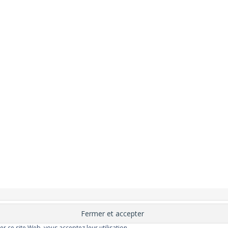
nement
Changer ?
Santé et Bien-être
FAQ
Santé mentale
Plus de libert
elle
Moins de dépression
Meilleur odorat
Meilleur goût
Moins de pollu
ser ce site Web, vous acceptez leur utilisation.