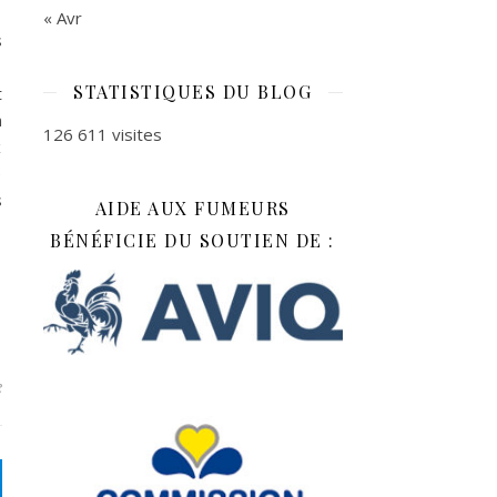
« Avr
s
s
STATISTIQUES DU BLOG
t
n
126 611 visites
x
e
s
AIDE AUX FUMEURS
BÉNÉFICIE DU SOUTIEN DE :
e