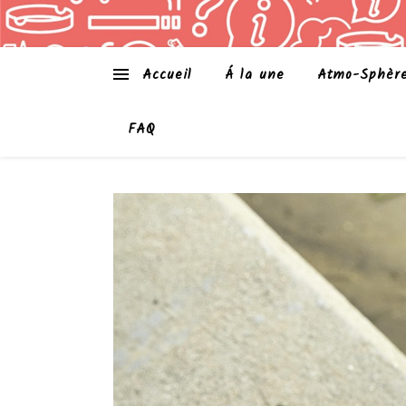
Accueil
Á la une
Atmo-Sphèr
FAQ