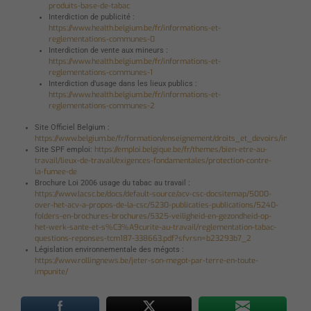
produits-base-de-tabac
Interdiction de publicité :
https://www.health.belgium.be/fr/informations-et-
reglementations-communes-0
Interdiction de vente aux mineurs :
https://www.health.belgium.be/fr/informations-et-
reglementations-communes-1
Interdiction d’usage dans les lieux publics :
https://www.health.belgium.be/fr/informations-et-
reglementations-communes-2
Site Officiel Belgium :
https://www.belgium.be/fr/formation/enseignement/droits_et_devoirs/interdi
https://emploi.belgique.be/fr/themes/bien-etre-au-
Site SPF emploi:
travail/lieux-de-travail/exigences-fondamentales/protection-contre-
la-fumee-de
Brochure Loi 2006 usage du tabac au travail :
https://www.lacsc.be/docs/default-source/acv-csc-docsitemap/5000-
over-het-acv-a-propos-de-la-csc/5230-publicaties-publications/5240-
folders-en-brochures-brochures/5325-veiligheid-en-gezondheid-op-
het-werk-sante-et-s%C3%A9curite-au-travail/reglementation-tabac-
questions-reponses-tcm187-338663.pdf?sfvrsn=b23293b7_2
Législation environnementale des mégots :
https://www.rollingnews.be/jeter-son-megot-par-terre-en-toute-
impunite/