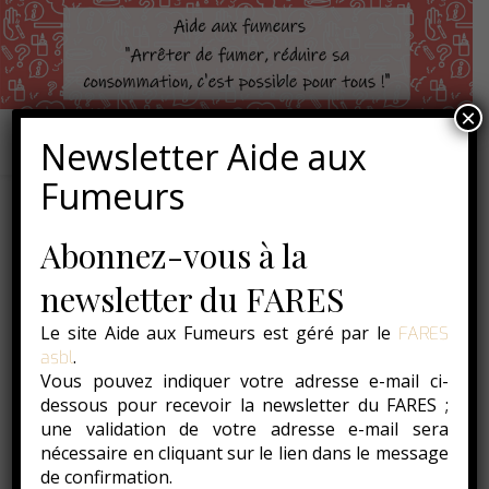
×
Newsletter Aide aux
Fumeurs
Abonnez-vous à la
Á LA UNE
Passé, présent et futur du
newsletter du FARES
tabac en Belgique : « que
Le site Aide aux Fumeurs est géré par le
FARES
.
asbl
dit la loi ? » Partie 1
Vous pouvez indiquer votre adresse e-mail ci-
dessous pour recevoir la newsletter du FARES ;
10 novembre 2023
une validation de votre adresse e-mail sera
nécessaire en cliquant sur le lien dans le message
de confirmation.