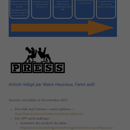
Article rédigé par Marie Housiaux, Fares asbl
Sources consultées le 08 novembre 2023 :
Site Aide Aux Fumeurs « atmo-sphères » :
https://www.aideauxfumeurs.be/atmo-spheres/
Site SPF santé publique :
Inventaire des produits du tabac :
https://www.health.belgium.be/fr/reglementation-specifique-aux-