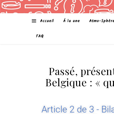
Accueil
Á la une
Atmo-Sphèr
FAQ
Passé, présent
Belgique : « que
Article 2 de 3 - Bi