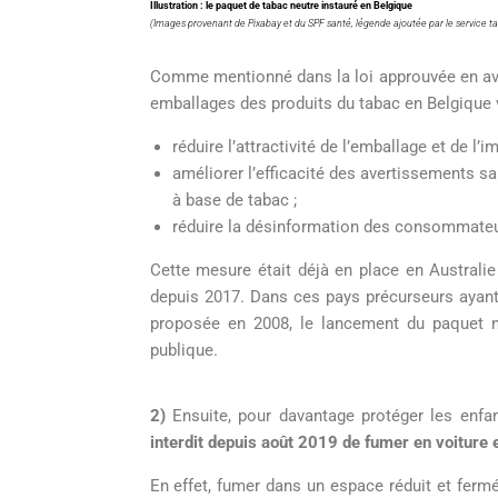
Illustration : le paquet de tabac neutre instauré en Belgique
(Images provenant de Pixabay et du SPF santé, légende ajoutée par le service t
Comme mentionné dans la loi approuvée en avr
emballages des produits du tabac en Belgique v
réduire l’attractivité de l’emballage et de l’
améliorer l’efficacité des avertissements sa
à base de tabac ;
réduire la désinformation des consommateur
Cette mesure était déjà en place en Australi
depuis 2017. Dans ces pays précurseurs ayant
proposée en 2008, le lancement du paquet n
publique.
2)
Ensuite, pour davantage protéger les enfan
interdit depuis août 2019 de fumer en voiture
En effet, fumer dans un espace réduit et fer