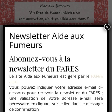
×
Newsletter Aide aux
Fumeurs
Abonnez-vous à la
Á LA UNE
Et si la lecture vous aidait
newsletter du FARES
à arrêter de fumer ?
Le site Aide aux Fumeurs est géré par le
FARES
.
asbl
31 juillet 2023
Vous pouvez indiquer votre adresse e-mail ci-
dessous pour recevoir la newsletter du FARES ;
une validation de votre adresse e-mail sera
nécessaire en cliquant sur le lien dans le message
de confirmation.