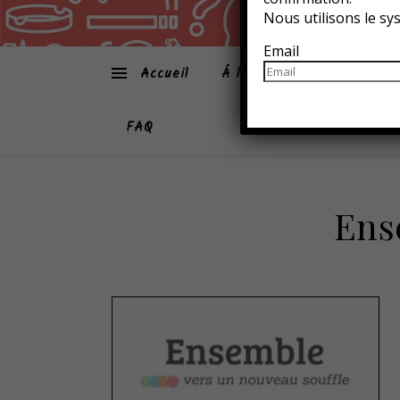
Nous utilisons le s
Email
Accueil
Á la une
Atmo-Sphèr
FAQ
Ens