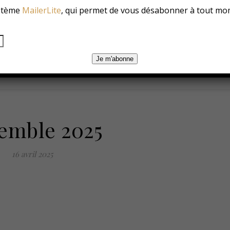
ystème
MailerLite
, qui permet de vous désabonner à tout mo
es
Les Conso
Environnement
Changer ?
Je m'abonne
emble 2025
16 avril 2025