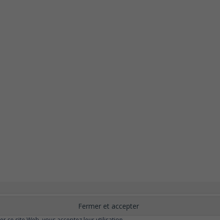
nement
Changer ?
Santé et Bien-être
FAQ
Santé mentale
Plus de libert
elle
Moins de dépression
Meilleur odorat
Meilleur goût
Moins de pollu
ser ce site Web, vous acceptez leur utilisation.