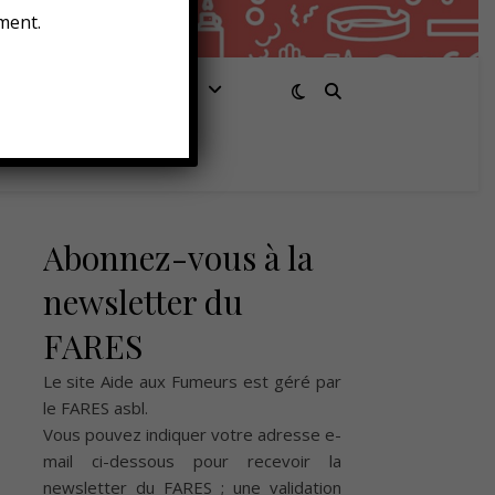
ment.
Santé/Bien-être
Abonnez-vous à la
newsletter du
FARES
Le site Aide aux Fumeurs est géré par
le
FARES asbl
.
Vous pouvez indiquer votre adresse e-
mail ci-dessous pour recevoir la
newsletter du FARES ; une validation