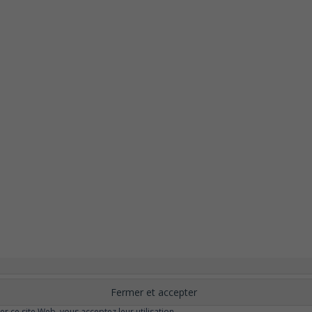
nement
Changer ?
Santé et Bien-être
FAQ
Santé mentale
Plus de libert
elle
Moins de dépression
Meilleur odorat
Meilleur goût
Moins de pollu
ser ce site Web, vous acceptez leur utilisation.