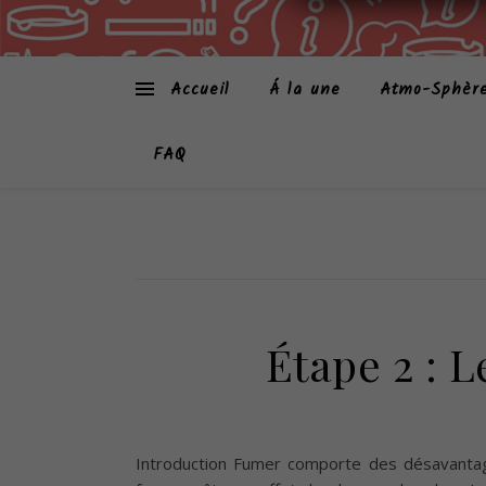
Accueil
Á la une
Atmo-Sphèr
FAQ
Étape 2 : L
Introduction Fumer comporte des désavantag