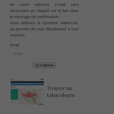
t
de votre adresse e-mail sera
i
nécessaire en cliquant sur le lien dans
z
le message de confirmation.
?
Nous utilisons le système
MailerLite
,
é
qui permet de vous désabonner à tout
moment.
Email
Je m'abonne
e
Trouver un
tabacologue