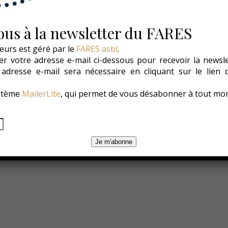
us à la newsletter du FARES
es
Les Conso
Environnement
Changer ?
eurs est géré par le
FARES asbl
.
r votre adresse e-mail ci-dessous pour recevoir la newsl
e adresse e-mail sera nécessaire en cliquant sur le lien
ystème
MailerLite
, qui permet de vous désabonner à tout mo
Bulles-2
Je m'abonne
31 octobre 2019