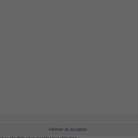
nement
Changer ?
Santé et Bien-être
FAQ
Santé mentale
Plus de libert
elle
Moins de dépression
Meilleur odorat
Meilleur goût
Moins de pollu
ser ce site Web, vous acceptez leur utilisation.