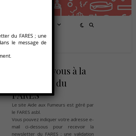
Santé/Bien-être
etter du FARES ; une
 dans le message de
ment.
Abonnez-vous à la
newsletter du
FARES
Le site Aide aux Fumeurs est géré par
le
FARES asbl
.
Vous pouvez indiquer votre adresse e-
mail ci-dessous pour recevoir la
newsletter du FARES ; une validation