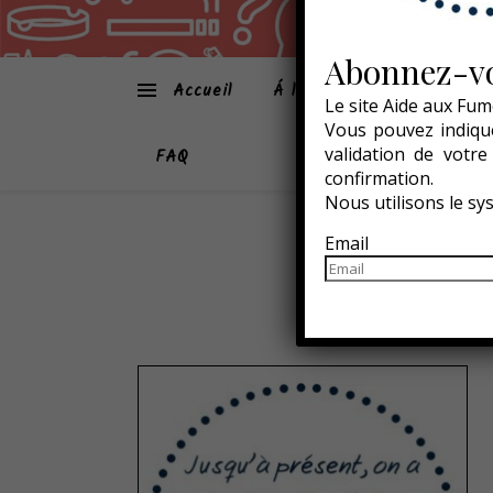
Abonnez-vo
Accueil
Á la une
Atmo-Sphèr
Le site Aide aux Fum
Vous pouvez indique
validation de votr
FAQ
confirmation.
Nous utilisons le s
Email