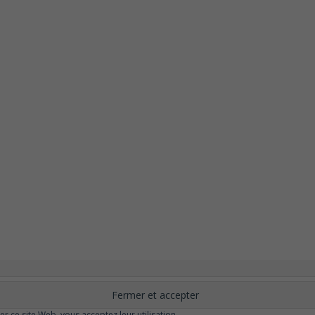
nement
Changer ?
Santé et Bien-être
FAQ
Santé mentale
Plus de libert
elle
Moins de dépression
Meilleur odorat
Meilleur goût
Moins de pollu
ser ce site Web, vous acceptez leur utilisation.