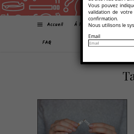
Vous pouvez indique
validation de votr
confirmation.
Accueil
Á la une
Atmo-Sphèr
Nous utilisons le s
Email
FAQ
T