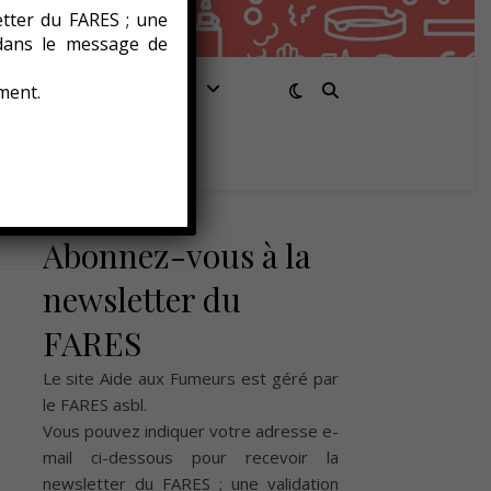
etter du FARES ; une
 dans le message de
Santé/Bien-être
ment.
Abonnez-vous à la
newsletter du
FARES
Le site Aide aux Fumeurs est géré par
le
FARES asbl
.
Vous pouvez indiquer votre adresse e-
mail ci-dessous pour recevoir la
newsletter du FARES ; une validation