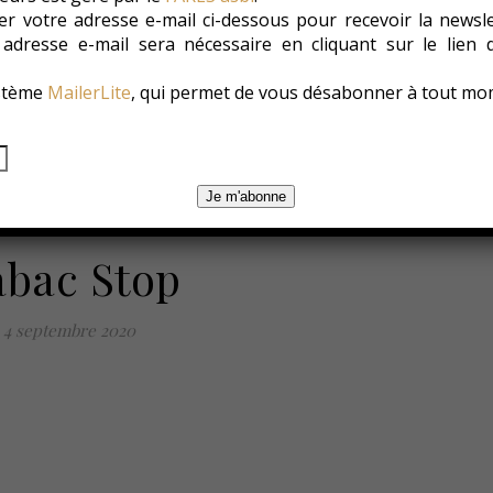
r votre adresse e-mail ci-dessous pour recevoir la newsl
e adresse e-mail sera nécessaire en cliquant sur le lien
es
Les Conso
Environnement
Changer ?
ystème
MailerLite
, qui permet de vous désabonner à tout mo
Je m'abonne
abac Stop
4 septembre 2020