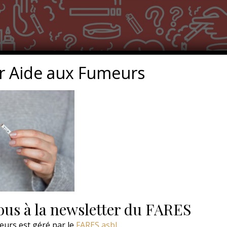
r Aide aux Fumeurs
us à la newsletter du FARES
eurs est géré par le
FARES asbl
.