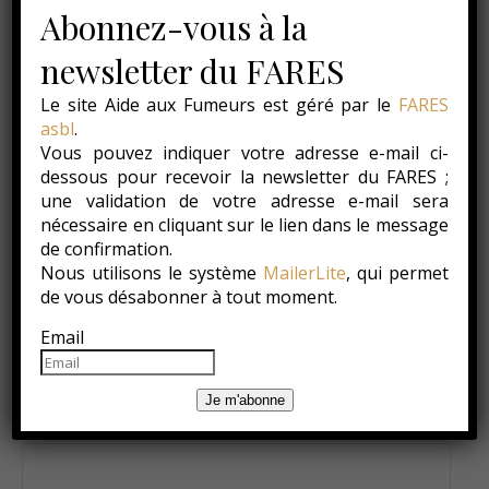
Abonnez-vous à la
newsletter du FARES
Le site Aide aux Fumeurs est géré par le
FARES
asbl
.
Vous pouvez indiquer votre adresse e-mail ci-
dessous pour recevoir la newsletter du FARES ;
Par
Service Prévention Tabac
Aucun commentaire
une validation de votre adresse e-mail sera
nécessaire en cliquant sur le lien dans le message
de confirmation.
Nous utilisons le système
MailerLite
, qui permet
LAISSER UN COMMENTAIRE
de vous désabonner à tout moment.
Email
Votre adresse e-mail ne sera pas publiée.
Les champs
obligatoires sont indiqués avec
*
Je m'abonne
Nom
*