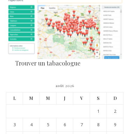
Trouver un tabacologue
août 2026
L
M
M
J
V
S
D
1
2
3
4
5
6
7
8
9