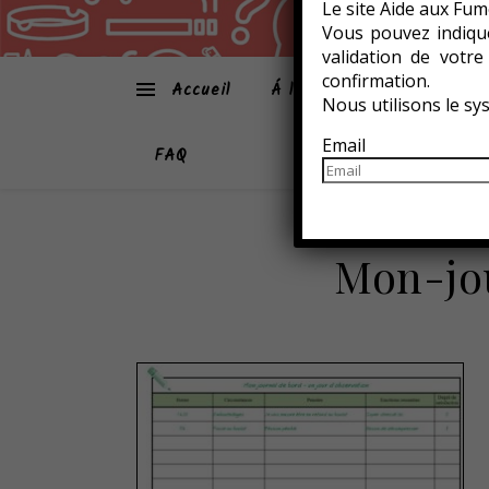
Le site Aide aux Fum
Vous pouvez indique
validation de votr
confirmation.
Accueil
Á la une
Atmo-Sphèr
Nous utilisons le s
Email
FAQ
Mon-jo