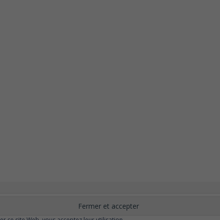
nement
Changer ?
Santé et Bien-être
FAQ
Santé mentale
Plus de libert
elle
Moins de dépression
Meilleur odorat
Meilleur goût
Moins de pollu
ser ce site Web, vous acceptez leur utilisation.