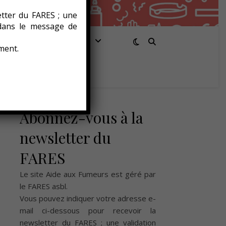
etter du FARES ; une
 dans le message de
Santé/Bien-être
ment.
Abonnez-vous à la
newsletter du
FARES
Le site Aide aux Fumeurs est géré par
le
FARES asbl
.
Vous pouvez indiquer votre adresse e-
mail ci-dessous pour recevoir la
newsletter du FARES ; une validation