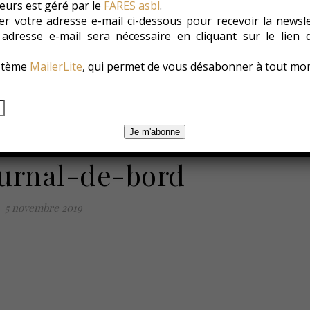
eurs est géré par le
FARES asbl
.
r votre adresse e-mail ci-dessous pour recevoir la newsl
e adresse e-mail sera nécessaire en cliquant sur le lien
es
Les Conso
Environnement
Changer ?
ystème
MailerLite
, qui permet de vous désabonner à tout mo
Je m'abonne
urnal-de-bord
5 novembre 2019