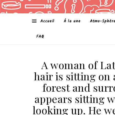
Accueil
Á la une
Atmo-Sphèr
FAQ
A woman of Lati
hair is sitting on
forest and sur
appears sitting w
looking up. He w