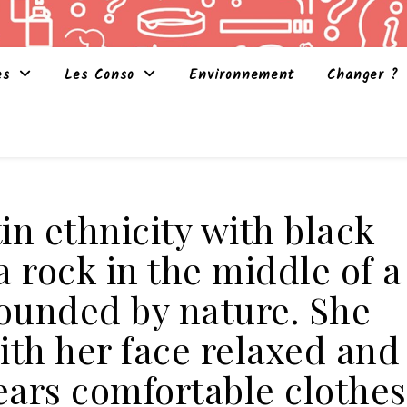
es
Les Conso
Environnement
Changer ?
n ethnicity with black
 a rock in the middle of a
rounded by nature. She
ith her face relaxed and
ears comfortable clothes