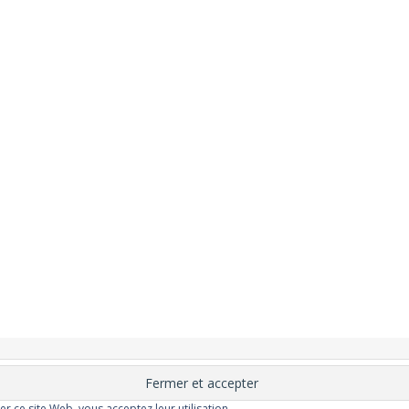
nement
Changer ?
Santé et Bien-être
FAQ
Santé mentale
Plus de libert
elle
Moins de dépression
Meilleur odorat
Meilleur goût
Moins de pollu
ser ce site Web, vous acceptez leur utilisation.