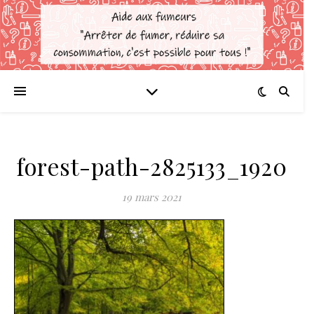
forest-path-2825133_1920
19 mars 2021