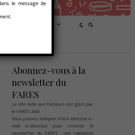
 dans le message de
ment.
Santé/Bien-être
Abonnez-vous à la
newsletter du
FARES
Le site Aide aux Fumeurs est géré par
le
FARES asbl
.
Vous pouvez indiquer votre adresse e-
mail ci-dessous pour recevoir la
newsletter du FARES ; une validation