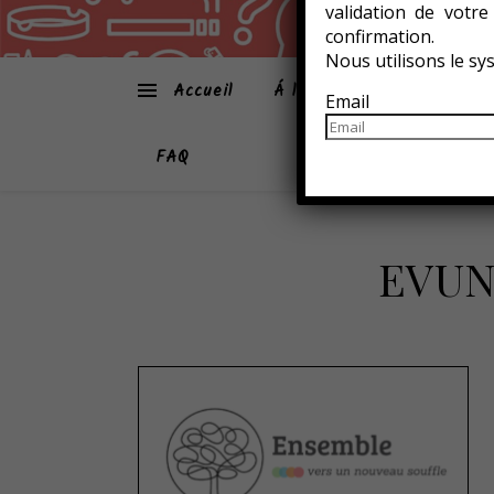
validation de votr
confirmation.
Nous utilisons le s
Accueil
Á la une
Atmo-Sphèr
Email
FAQ
EVUN