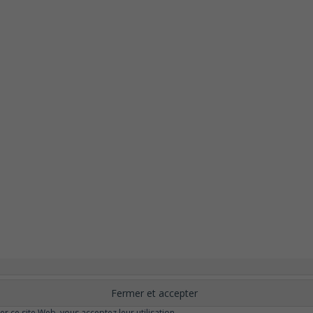
nement
Changer ?
Santé et Bien-être
FAQ
Santé mentale
Plus de libert
elle
Moins de dépression
Meilleur odorat
Meilleur goût
Moins de pollu
ser ce site Web, vous acceptez leur utilisation.