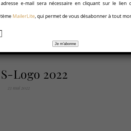
e adresse e-mail sera nécessaire en cliquant sur le lien
ystème
MailerLite
, qui permet de vous désabonner à tout mo
es
Les Conso
Environnement
Changer ?
Je m'abonne
S-Logo 2022
23 mai 2022