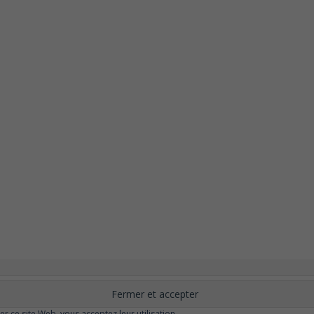
nement
Changer ?
Santé et Bien-être
FAQ
Santé mentale
Plus de libert
elle
Moins de dépression
Meilleur odorat
Meilleur goût
Moins de pollu
ser ce site Web, vous acceptez leur utilisation.