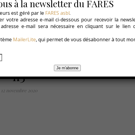
us à la newsletter du FARES
eurs est géré par le
FARES asbl
.
r votre adresse e-mail ci-dessous pour recevoir la newsl
es
Les Conso
Environnement
Changer ?
e adresse e-mail sera nécessaire en cliquant sur le lien
ystème
MailerLite
, qui permet de vous désabonner à tout mo
Je m'abonne
n3
12 novembre 2020