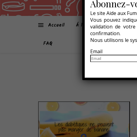
Abonnez-vo
Le site Aide aux Fum
Vous pouvez indique
Accueil
Á la une
Atmo-Sphèr
validation de votr
confirmation.
Nous utilisons le s
FAQ
Email