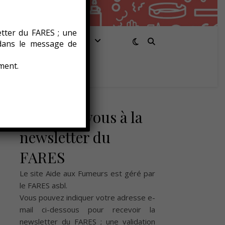
etter du FARES ; une
Santé/Bien-être
 dans le message de
ment.
Abonnez-vous à la
newsletter du
FARES
Le site Aide aux Fumeurs est géré par
le
FARES asbl
.
Vous pouvez indiquer votre adresse e-
mail ci-dessous pour recevoir la
newsletter du FARES ; une validation