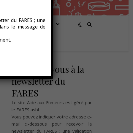
etter du FARES ; une
Santé/Bien-être
 dans le message de
ment.
Abonnez-vous à la
newsletter du
FARES
Le site Aide aux Fumeurs est géré par
le
FARES asbl
.
Vous pouvez indiquer votre adresse e-
mail ci-dessous pour recevoir la
newsletter du FARES ; une validation