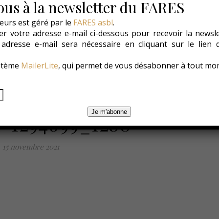
us à la newsletter du FARES
eurs est géré par le
FARES asbl
.
r votre adresse e-mail ci-dessous pour recevoir la newsl
es
Les Conso
Environnement
Changer ?
e adresse e-mail sera nécessaire en cliquant sur le lien
ystème
MailerLite
, qui permet de vous désabonner à tout mo
Je m'abonne
n-1294699_1280
15 novembre 2021