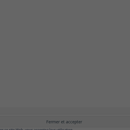
nement
Changer ?
Santé et Bien-être
FAQ
Santé mentale
Plus de libert
elle
Moins de dépression
Meilleur odorat
Meilleur goût
Moins de pollu
ser ce site Web, vous acceptez leur utilisation.