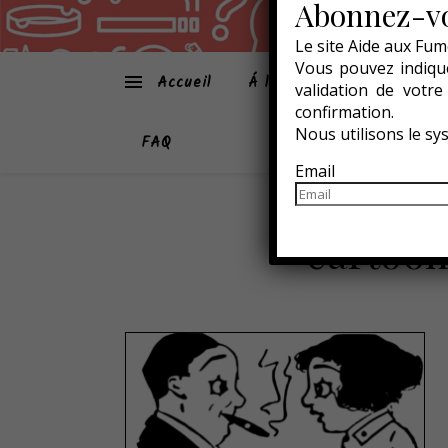
Abonnez-vo
Le site Aide aux Fum
Vous pouvez indique
Accueil
Á la une
Atmo-Sphèr
validation de votr
confirmation.
Nous utilisons le s
FAQ
Email
cartoo