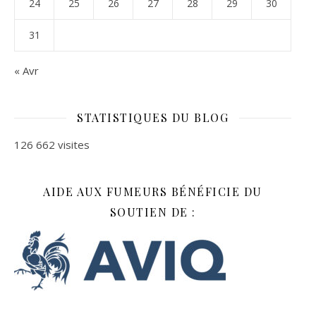
24
25
26
27
28
29
30
31
« Avr
STATISTIQUES DU BLOG
126 662 visites
AIDE AUX FUMEURS BÉNÉFICIE DU
SOUTIEN DE :