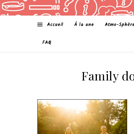
Accueil
Á la une
Atmo-Sphèr
FAQ
Family do