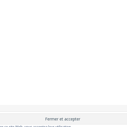
nement
Changer ?
Santé et Bien-être
FAQ
Santé mentale
Plus de libert
elle
Moins de dépression
Meilleur odorat
Meilleur goût
Moins de pollu
ser ce site Web, vous acceptez leur utilisation.