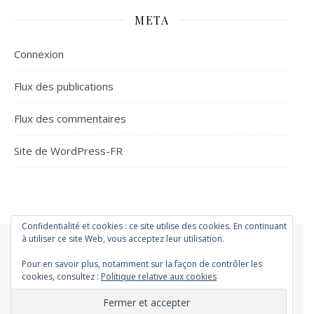
META
Connexion
Flux des publications
Flux des commentaires
Site de WordPress-FR
Confidentialité et cookies : ce site utilise des cookies. En continuant
à utiliser ce site Web, vous acceptez leur utilisation.
Accueil
Á la une
Atmo-Sphères
Les Conso
Environnement
Pour en savoir plus, notamment sur la façon de contrôler les
Changer ?
Santé et Bien-être
FAQ
Santé mentale
cookies, consultez :
Politique relative aux cookies
Plus de liberté
Plus d’argent
Meilleur sommeil
Meilleur coeur
Meilleur souffle
Meilleure fertilité
Meilleure vie sexuelle