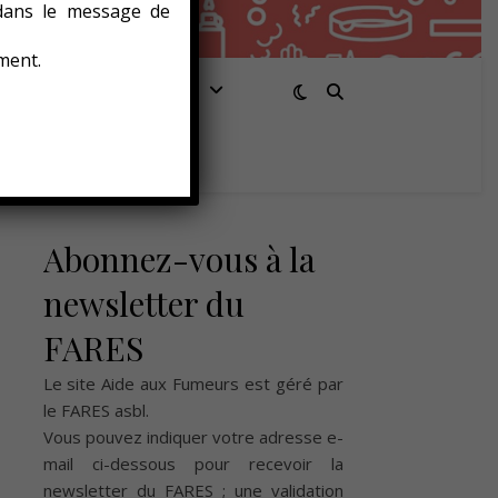
 dans le message de
ment.
Santé/Bien-être
Abonnez-vous à la
newsletter du
FARES
Le site Aide aux Fumeurs est géré par
le
FARES asbl
.
Vous pouvez indiquer votre adresse e-
mail ci-dessous pour recevoir la
newsletter du FARES ; une validation