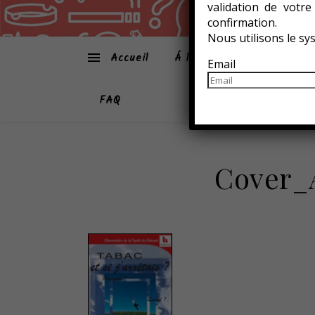
validation de votr
confirmation.
Nous utilisons le s
Accueil
Á la une
Atmo-Sphèr
Email
FAQ
Cover_