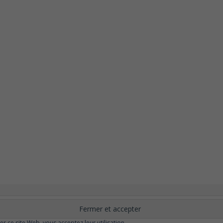
nement
Changer ?
Santé et Bien-être
FAQ
Santé mentale
Plus de libert
elle
Moins de dépression
Meilleur odorat
Meilleur goût
Moins de pollu
ser ce site Web, vous acceptez leur utilisation.