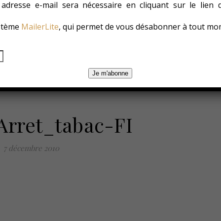
e adresse e-mail sera nécessaire en cliquant sur le lien
ystème
MailerLite
, qui permet de vous désabonner à tout mo
es
Les Conso
Environnement
Changer ?
Je m'abonne
Arret_tabac-FI
7 décembre 2010