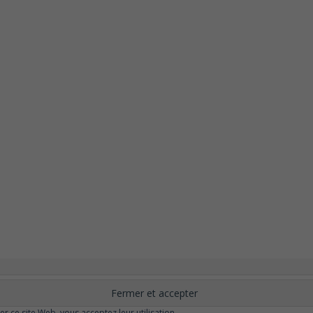
nement
Changer ?
Santé et Bien-être
FAQ
Santé mentale
Plus de libert
elle
Moins de dépression
Meilleur odorat
Meilleur goût
Moins de pollu
ser ce site Web, vous acceptez leur utilisation.