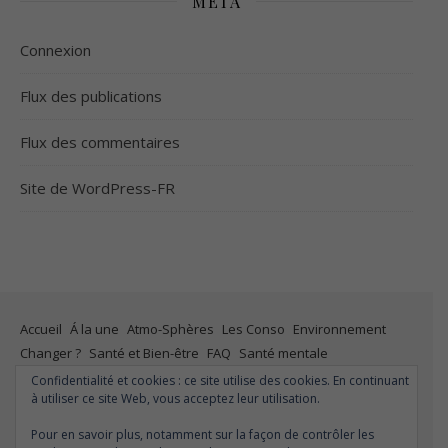
META
Connexion
Flux des publications
Flux des commentaires
Site de WordPress-FR
Accueil
Á la une
Atmo-Sphères
Les Conso
Environnement
Changer ?
Santé et Bien-être
FAQ
Santé mentale
Plus de liberté
Plus d’argent
Meilleur sommeil
Meilleur coeur
Confidentialité et cookies : ce site utilise des cookies. En continuant
à utiliser ce site Web, vous acceptez leur utilisation.
Meilleur souffle
Meilleure fertilité
Meilleure vie sexuelle
Moins de dépression
Meilleur odorat
Meilleur goût
Pour en savoir plus, notamment sur la façon de contrôler les