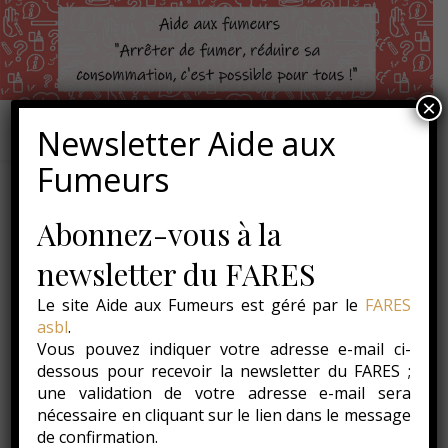
×
Newsletter Aide aux
Fumeurs
ACTUALITÉS
Abonnez-vous à la
newsletter du FARES
ACTUALITÉS
Le site Aide aux Fumeurs est géré par le
FARES
Salon « Je me bouge pour
asbl
.
ma santé » le 28/4 à
Vous pouvez indiquer votre adresse e-mail ci-
dessous pour recevoir la newsletter du FARES ;
Gembloux
une validation de votre adresse e-mail sera
nécessaire en cliquant sur le lien dans le message
de confirmation.
11 avril 2018