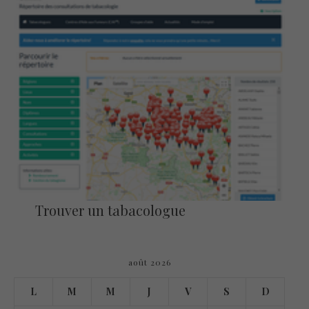
Trouver un tabacologue
août 2026
L
M
M
J
V
S
D