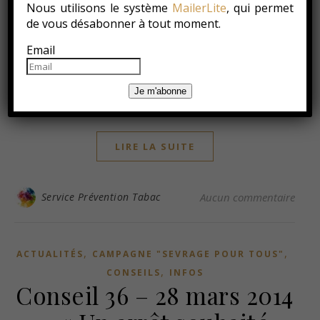
Nous utilisons le système
MailerLite
, qui permet
de vous désabonner à tout moment.
Le FARES participe ce samedi 28 avril au salon « Je me
bouge pour ma santé » à Gembloux. Conférences,
Email
exposants, bar et petite restauration sont au
programme. Entrée gratuite. Venez nous faire un petit
Je m'abonne
coucou ! Plus d’informations
LIRE LA SUITE
Service Prévention Tabac
Aucun commentaire
,
,
ACTUALITÉS
CAMPAGNE "SEVRAGE POUR TOUS"
,
CONSEILS
INFOS
Conseil 36 – 28 mars 2014