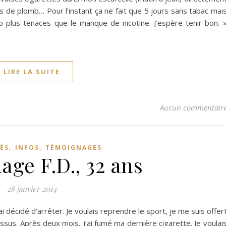
eds de plomb… Pour l’instant ça ne fait que 5 jours sans tabac mai
 plus tenaces que le manque de nicotine. J’espère tenir bon. 
LIRE LA SUITE
Aucun commentair
,
,
ÉS
INFOS
TÉMOIGNAGES
ge F.D., 32 ans
28 janvier 2014
 décidé d’arrêter. Je voulais reprendre le sport, je me suis offer
ssus. Après deux mois, j’ai fumé ma dernière cigarette. Je voulai