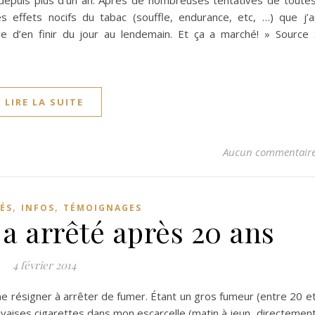
 depuis plus d’un an. Après de nombreuses tentatives de toute
 effets nocifs du tabac (souffle, endurance, etc, …) que j’a
ive d’en finir du jour au lendemain. Et ça a marché! » Source 
LIRE LA SUITE
Aucun commentair
,
,
ÉS
INFOS
TÉMOIGNAGES
, a arrêté après 20 ans
4 février 2014
me résigner à arrêter de fumer. Étant un gros fumeur (entre 20 e
uvaises cigarettes dans mon escarcelle (matin à jeun, directemen