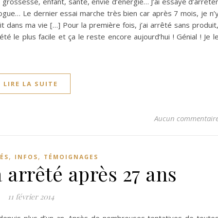
 : grossesse, enfant, santé, envie d’énergie… J’ai essayé d’arrête
ogue… Le dernier essai marche très bien car après 7 mois, je n’
it dans ma vie […] Pour la première fois, j’ai arrêté sans produit
é le plus facile et ça le reste encore aujourd’hui ! Génial ! Je l
LIRE LA SUITE
Aucun commentair
,
,
ÉS
INFOS
TÉMOIGNAGES
 a arrêté après 27 ans
11 février 2014