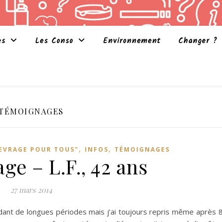
es
Les Conso
Environnement
Changer ?
TÉMOIGNAGES
,
,
EVRAGE POUR TOUS"
INFOS
TÉMOIGNAGES
e – L.F., 42 ans
27 mars 2014
ndant de longues périodes mais j’ai toujours repris même après 