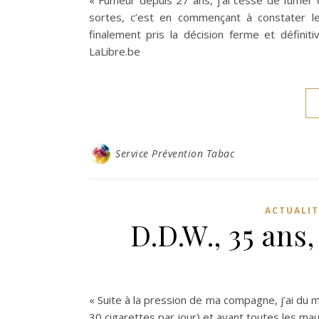
« Fumeur depuis 27 ans, j’ai cessé de fumer
sortes, c’est en commençant à constater les
finalement pris la décision ferme et définit
LaLibre.be
Service Prévention Tabac
ACTUALIT
D.D.W., 35 ans
« Suite à la pression de ma compagne, j’ai du 
30 cigarettes par jour) et ayant toutes les ma