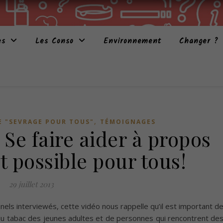
es
Les Conso
Environnement
Changer ?
,
 "SEVRAGE POUR TOUS"
TÉMOIGNAGES
 Se faire aider à propos
st possible pour tous!
29 juillet 2013
ls interviewés, cette vidéo nous rappelle qu’il est important d
 du tabac des jeunes adultes et de personnes qui rencontrent de