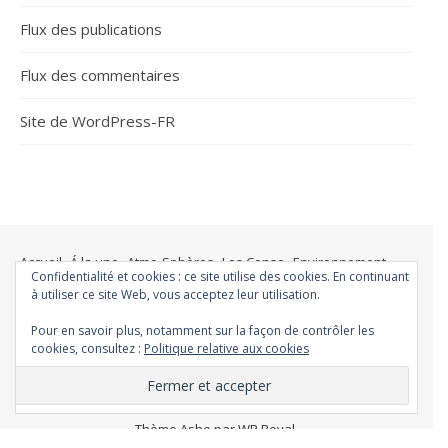
Flux des publications
Flux des commentaires
Site de WordPress-FR
Accueil
Á la une
Atmo-Sphères
Les Conso
Environnement
Confidentialité et cookies : ce site utilise des cookies. En continuant
Changer ?
Santé et Bien-être
FAQ
Santé mentale
à utiliser ce site Web, vous acceptez leur utilisation.
Plus de liberté
Plus d’argent
Meilleur sommeil
Meilleur coeur
Pour en savoir plus, notamment sur la façon de contrôler les
Meilleur souffle
Meilleure fertilité
Meilleure vie sexuelle
cookies, consultez :
Politique relative aux cookies
Moins de dépression
Meilleur odorat
Meilleur goût
Moins de pollution
Thème Ashe par
WP Royal
.