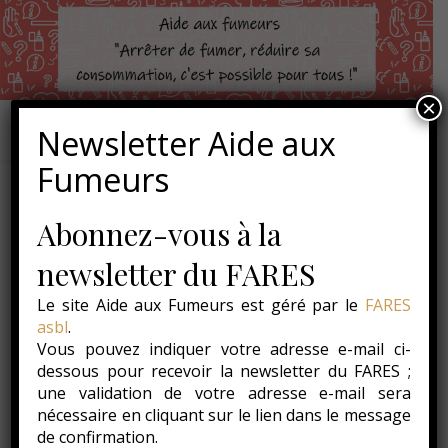
×
Newsletter Aide aux
Fumeurs
Abonnez-vous à la
,
,
ACTUALITÉS
CAMPAGNE "SEVRAGE POUR TOUS"
,
CONSEILS
INFOS
newsletter du FARES
Conseil 31 – 31 janvier
Le site Aide aux Fumeurs est géré par le
FARES
2014 – « Pour ceux qui n’y
asbl
.
Vous pouvez indiquer votre adresse e-mail ci-
arrivent pas »
dessous pour recevoir la newsletter du FARES ;
une validation de votre adresse e-mail sera
31 janvier 2014
nécessaire en cliquant sur le lien dans le message
de confirmation.