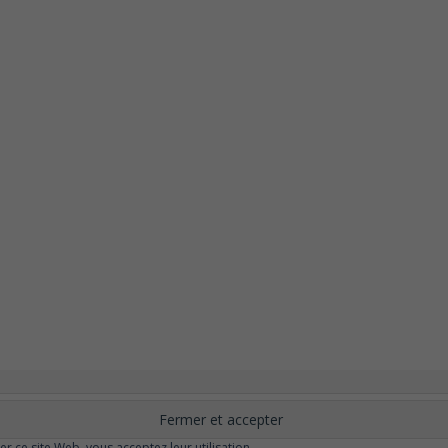
nement
Changer ?
Santé et Bien-être
FAQ
Santé mentale
Plus de libert
elle
Moins de dépression
Meilleur odorat
Meilleur goût
Moins de pollu
ser ce site Web, vous acceptez leur utilisation.