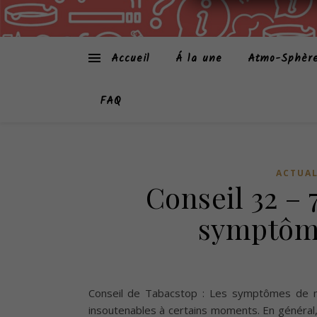
Accueil
Á la une
Atmo-Sphèr
FAQ
ACTUAL
Conseil 32 – 
symptôm
Conseil de Tabacstop : Les symptômes de m
insoutenables à certains moments. En général,