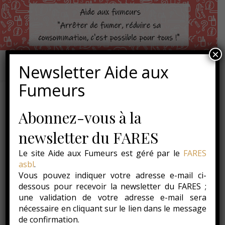
×
Newsletter Aide aux
Fumeurs
Abonnez-vous à la
,
,
ACTUALITÉS
CONSEILS
INFOS
Conseil 32 – 7 février 2014
newsletter du FARES
– « Les symptômes de
Le site Aide aux Fumeurs est géré par le
FARES
asbl
.
manque »
Vous pouvez indiquer votre adresse e-mail ci-
dessous pour recevoir la newsletter du FARES ;
7 février 2014
une validation de votre adresse e-mail sera
nécessaire en cliquant sur le lien dans le message
Conseil de Tabacstop : Les symptômes de manque
de confirmation.