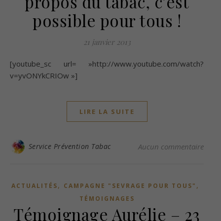
propos du tabac, c’est
possible pour tous !
21 janvier 2013
[youtube_sc url= »http://www.youtube.com/watch?
v=yvONYkCRIOw »]
LIRE LA SUITE
Service Prévention Tabac
Aucun commentaire
,
,
ACTUALITÉS
CAMPAGNE "SEVRAGE POUR TOUS"
TÉMOIGNAGES
Témoignage Aurélie – 23