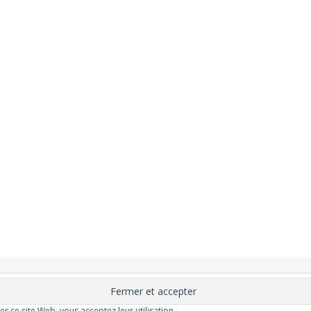
nement
Changer ?
Santé et Bien-être
FAQ
Santé mentale
Plus de libert
elle
Moins de dépression
Meilleur odorat
Meilleur goût
Moins de pollu
ser ce site Web, vous acceptez leur utilisation.