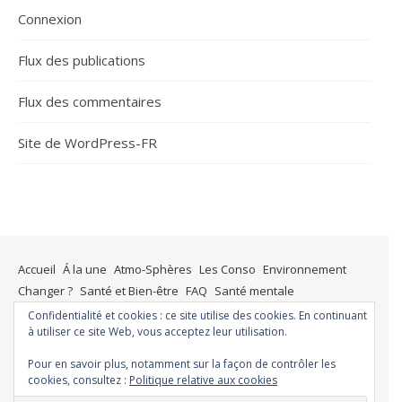
Connexion
Flux des publications
Flux des commentaires
Site de WordPress-FR
Accueil
Á la une
Atmo-Sphères
Les Conso
Environnement
Changer ?
Santé et Bien-être
FAQ
Santé mentale
Plus de liberté
Plus d’argent
Meilleur sommeil
Meilleur coeur
Confidentialité et cookies : ce site utilise des cookies. En continuant
à utiliser ce site Web, vous acceptez leur utilisation.
Meilleur souffle
Meilleure fertilité
Meilleure vie sexuelle
Moins de dépression
Meilleur odorat
Meilleur goût
Pour en savoir plus, notamment sur la façon de contrôler les
Moins de pollution
cookies, consultez :
Politique relative aux cookies