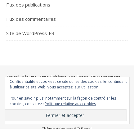
Flux des publications
Flux des commentaires
Site de WordPress-FR
Accueil
Á la une
Atmo-Sphères
Les Conso
Environnement
Confidentialité et cookies : ce site utilise des cookies. En continuant
Changer ?
Santé et Bien-être
FAQ
Santé mentale
à utiliser ce site Web, vous acceptez leur utilisation.
Plus de liberté
Plus d’argent
Meilleur sommeil
Meilleur coeur
Pour en savoir plus, notamment sur la façon de contrôler les
Meilleur souffle
Meilleure fertilité
Meilleure vie sexuelle
cookies, consultez :
Politique relative aux cookies
Moins de dépression
Meilleur odorat
Meilleur goût
Moins de pollution
Thème Ashe par
WP Royal
.