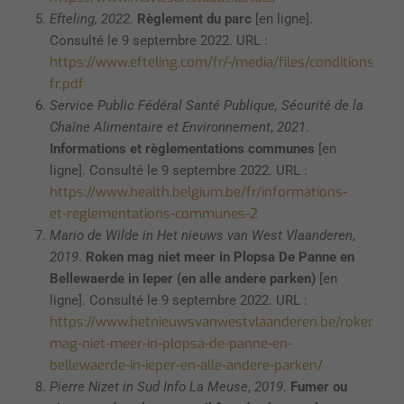
Efteling, 2022.
Règlement du parc
[en ligne].
Consulté le 9 septembre 2022. URL :
https://www.efteling.com/fr/-/media/files/conditions/pa
fr.pdf
Service Public Fédéral Santé Publique, Sécurité de la
Chaîne Alimentaire et Environnement
,
2021
.
Informations et règlementations communes
[en
ligne]. Consulté le 9 septembre 2022. URL :
https://www.health.belgium.be/fr/informations-
et-reglementations-communes-2
Mario de Wilde in Het nieuws van West Vlaanderen
,
2019
.
Roken mag niet meer in Plopsa De Panne en
Bellewaerde in Ieper (en alle andere parken)
[en
ligne]. Consulté le 9 septembre 2022. URL :
https://www.hetnieuwsvanwestvlaanderen.be/roken-
mag-niet-meer-in-plopsa-de-panne-en-
bellewaerde-in-ieper-en-alle-andere-parken/
Pierre Nizet in Sud Info La Meuse
,
2019
.
Fumer ou