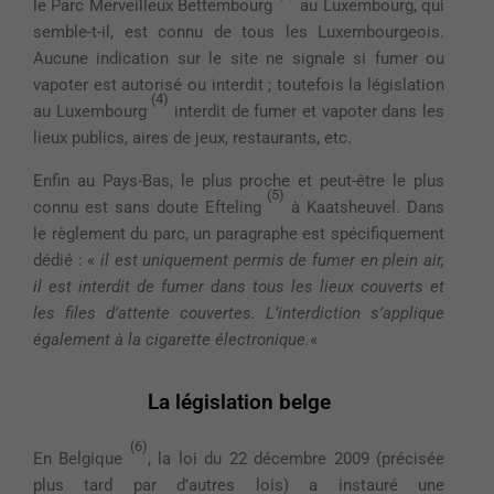
le Parc Merveilleux Bettembourg
au Luxembourg, qui
semble-t-il, est connu de tous les Luxembourgeois.
Aucune indication sur le site ne signale si fumer ou
vapoter est autorisé ou interdit ; toutefois la législation
(4)
au Luxembourg
interdit de fumer et vapoter dans les
lieux publics, aires de jeux, restaurants, etc.
Enfin au Pays-Bas, le plus proche et peut-être le plus
(5)
connu est sans doute Efteling
à Kaatsheuvel. Dans
le règlement du parc, un paragraphe est spécifiquement
dédié : «
il est uniquement permis de fumer en plein air,
il est interdit de fumer dans tous les lieux couverts et
les files d’attente couvertes. L’interdiction s’applique
également à la cigarette électronique.
«
La législation belge
(6)
En Belgique
, la loi du 22 décembre 2009 (précisée
plus tard par d’autres lois) a instauré une