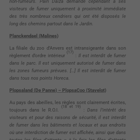
non-fumeurs. Pairi Daiza demande cependant à ses
visiteurs de fumer uniquement à proximité immédiate
des très nombreux cendriers qui ont été disposés le
long des chemins partout dans le Jardin.
Planckendael (Malines)
La filiale du zoo d’Anvers est intransigeante dans son
(17)
règlement d’ordre intérieur
:
Il est interdit de fumer
dans le parc. Il est uniquement autorisé de fumer dans
les zones fumeurs prévues. […] Il est interdit de fumer
dans tous nos points Horeca.
Plopsaland (De Panne) – PlopsaCoo (Stavelot)
Au pays des abeilles, les règles sont clairement écrites,
(18 et 19)
toujours dans le R.O.I.
:
Dans l’intérêt des
visiteurs et pour des raisons de sécurité, il est interdit
de fumer dans les bâtiments et locaux et aux endroits
où une interdiction de fumer est affichée, ainsi que dans
toutes les files d’attente – à la fois les files d’attente