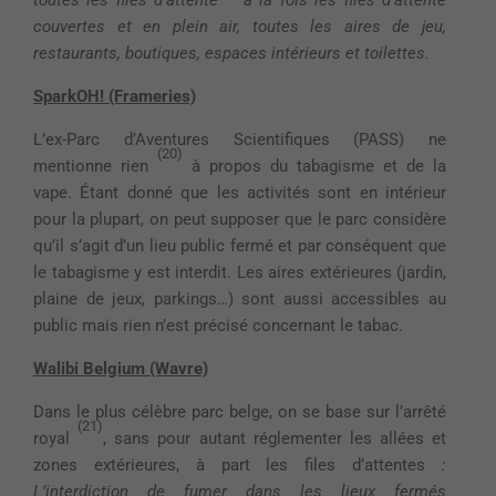
couvertes et en plein air, toutes les aires de jeu,
restaurants, boutiques, espaces intérieurs et toilettes.
SparkOH! (Frameries)
L’ex-Parc d’Aventures Scientifiques (PASS) ne
(20)
mentionne rien
à propos du tabagisme et de la
vape. Étant donné que les activités sont en intérieur
pour la plupart, on peut supposer que le parc considère
qu’il s’agit d’un lieu public fermé et par conséquent que
le tabagisme y est interdit. Les aires extérieures (jardin,
plaine de jeux, parkings…) sont aussi accessibles au
public mais rien n’est précisé concernant le tabac.
Walibi Belgium (Wavre)
Dans le plus célèbre parc belge, on se base sur l’arrêté
(21)
royal
, sans pour autant réglementer les allées et
zones extérieures, à part les files d’attentes
:
L’interdiction de fumer dans les lieux fermés