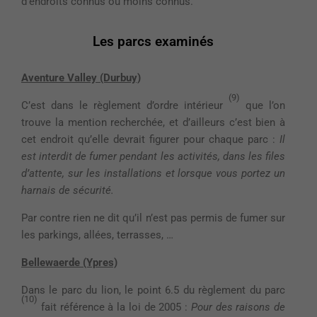
d’endroits connus ou moins connus.
Les parcs examinés
Aventure Valley (Durbuy)
(9)
C’est dans le règlement d’ordre intérieur
que l’on
trouve la mention recherchée, et d’ailleurs c’est bien à
cet endroit qu’elle devrait figurer pour chaque parc :
Il
est interdit de fumer pendant les activités, dans les files
d’attente, sur les installations et lorsque vous portez un
harnais de sécurité.
Par contre rien ne dit qu’il n’est pas permis de fumer sur
les parkings, allées, terrasses, …
Bellewaerde (Ypres)
Dans le parc du lion, le point 6.5 du règlement du parc
(10)
fait référence à la loi de 2005 :
Pour des raisons de