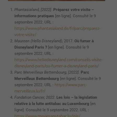
Phantasialand, [2022]
.
Préparez votre visite –
informations pratiques
[en ligne]. Consulté le 9
septembre 2022. URL :
https://www.phantasialand.de/fr/parc/preparez-
votre-visite/
Maureen (Hello Disneyland)
, 2017.
Où fumer à
Disneyland Paris ?
[en ligne]. Consulté le 9
septembre 2022. URL :
https://www.hellodisneyland.com/conseils-visite-
disneyland-paris/ou-fumer-a-disneyland-paris/
Parc Merveilleux Bettembourg,
[2022].
Parc
Merveilleux Bettembourg
[en ligne]. Consulté le 9
https://www.parc-
septembre 2022. URL :
merveilleux.lu/fr/
Fondation Cancer, 2022
.
Les lois – la législation
relative à la lutte antitabac au Luxembourg
[en
ligne]. Consulté le 9 septembre 2022. URL :
https://www.maviesanstabac.lu/lois/