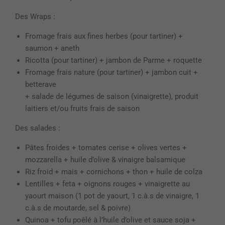
Des Wraps :
Fromage frais aux fines herbes (pour tartiner) +
saumon + aneth
Ricotta (pour tartiner) + jambon de Parme + roquette
Fromage frais nature (pour tartiner) + jambon cuit +
betterave
+ salade de légumes de saison (vinaigrette), produit
laitiers et/ou fruits frais de saison
Des salades :
Pâtes froides + tomates cerise + olives vertes +
mozzarella + huile d’olive & vinaigre balsamique
Riz froid + mais + cornichons + thon + huile de colza
Lentilles + feta + oignons rouges + vinaigrette au
yaourt maison (1 pot de yaourt, 1 c.à.s de vinaigre, 1
c.à.s de moutarde, sel & poivre)
Quinoa + tofu poêlé à l’huile d’olive et sauce soja +